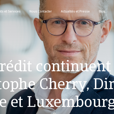
ts et Services
Nous Contacter
Actualités et Presse
Blog
édit continuent 
tophe Cherry, Di
ue et Luxembourg