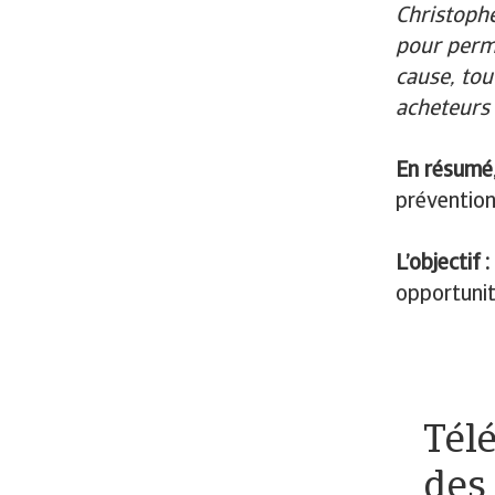
Christophe
pour perme
cause, tou
acheteurs 
En résumé
prévention
L’objectif :
opportunit
Tél
des