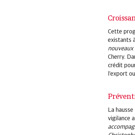
Croissan
Cette progr
existants 
nouveaux c
Cherry. Da
crédit pou
l’export ou
Préventi
La hausse 
vigilance 
accompagne