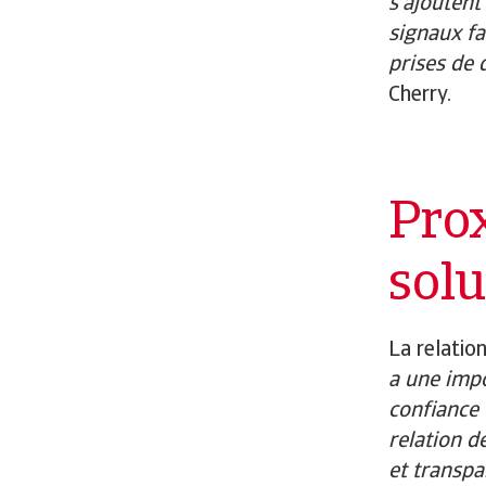
s’ajoutent
signaux fai
prises de 
Cherry.
Prox
sol
La relatio
a une impo
confiance 
relation d
et transpa