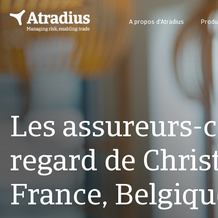
A propos d'Atradius
Produi
Les assureurs-cr
regard de Chris
France, Belgiq