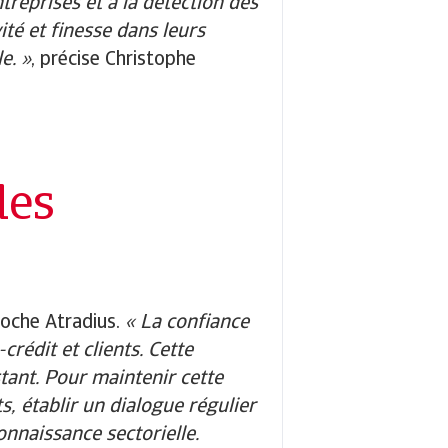
treprises et à la détection des
vité et finesse dans leurs
e. »
, précise Christophe
des
roche Atradius.
« La confiance
rédit et clients. Cette
stant. Pour maintenir cette
s, établir un dialogue régulier
nnaissance sectorielle.