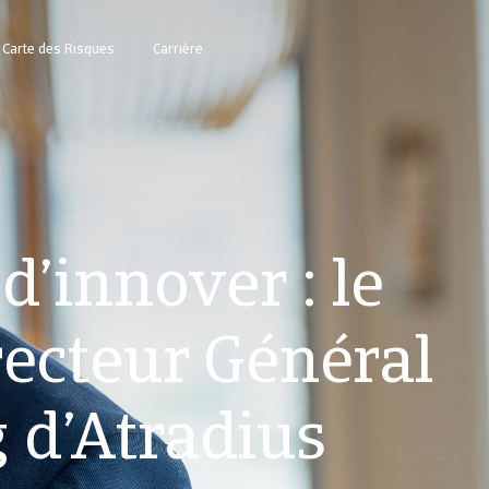
Carte des Risques
Carrière
d’innover : le
recteur Général
 d’Atradius